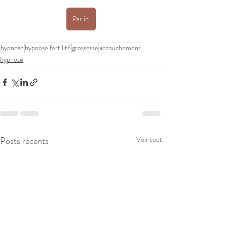
Par ici
hypnose
hypnose fertilité
grossesse
accouchement
hypnose
Posts récents
Voir tout