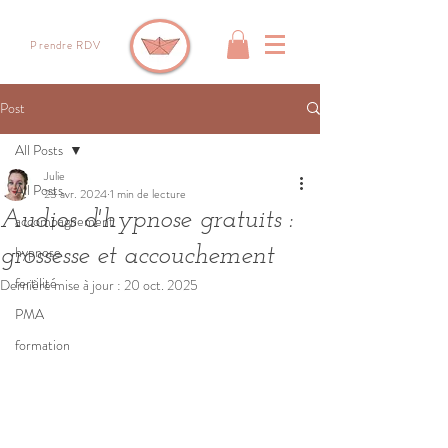
Prendre RDV
Post
All Posts
Julie
All Posts
23 avr. 2024
1 min de lecture
Audios d'hypnose gratuits :
accompagnement
hypnose
grossesse et accouchement
fertilité
Dernière mise à jour :
20 oct. 2025
PMA
formation