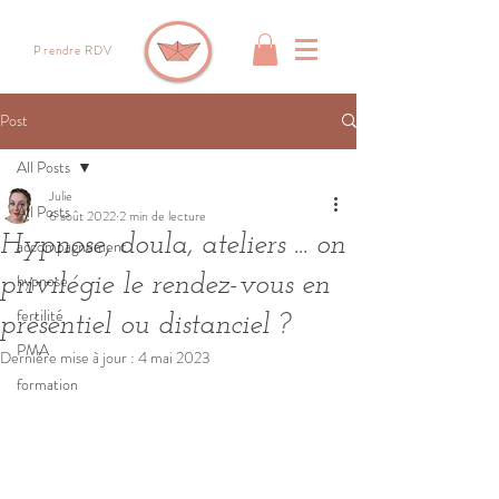
Prendre RDV
Post
All Posts
Julie
All Posts
6 août 2022
2 min de lecture
Hypnose, doula, ateliers ... on
accompagnement
hypnose
privilégie le rendez-vous en
fertilité
présentiel ou distanciel ?
PMA
Dernière mise à jour :
4 mai 2023
formation