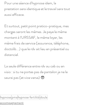
Pour une séance d'hypnose idem, la 
prestation sera identique et le travail sera tout 
aussi efficace.  
Et surtout, petit point pratico-pratique, mes 
charges seront les mêmes. Je paye le même 
montant à l'URSSAF, le même loyer, les 
même frais de service (assurance, téléphone, 
doctolib...) que le rdv ait lieu en présentiel ou 
distanciel.  
La seule différence entre rdv au cab ou en 
visio : si tu ne portes pas de pantalon je ne le 
saurai pas (et vice versa) 😎
hypnose
pma
hypnose fertilité
doula
accompagnement