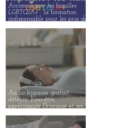
Accompagner les familles
LGBTQIA+ : la formation
indispensable pour les pros de
la santé, de la périnatalité et
de l’accompagnement
Audio hypnose gratuit :
détente, bien-être,
expérimente l'hypnose et ses
bienfaits !