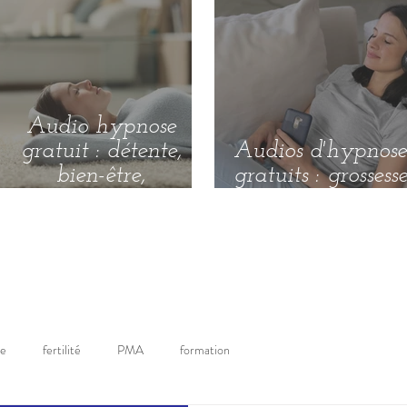
Audio hypnose
gratuit : détente,
Audios d'hypnose
bien-être,
gratuits : grossess
expérimente
et accouchement
l'hypnose et ses
bienfaits !
se
fertilité
PMA
formation