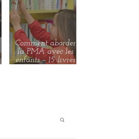
Comment aborder
la PMA avec les
e
enfants – 15 livres
jeunesse que je te
conseille