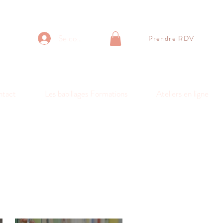
Se connecter
Prendre RDV
ntact
Les babillages Formations
Ateliers en ligne