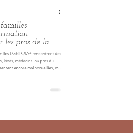
familles
ormation
 les pros de la
atalité et de
familles LGBTQIA+ rencontrent des
t
, kinés, médecins, ou pros du
sentent encore mal accueillies, mal
airement blessées par un mot de
ça ? Si tu veux rendre ton
s respectueux et plus aligné avec
queer, alors oui, cette formation va