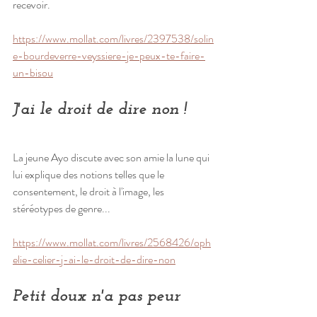
recevoir.
https://www.mollat.com/livres/2397538/solin
e-bourdeverre-veyssiere-je-peux-te-faire-
un-bisou
J'ai le droit de dire non !
La jeune Ayo discute avec son amie la lune qui 
lui explique des notions telles que le 
consentement, le droit à l'image, les 
stéréotypes de genre... 
https://www.mollat.com/livres/2568426/oph
elie-celier-j-ai-le-droit-de-dire-non
Petit doux n'a pas peur