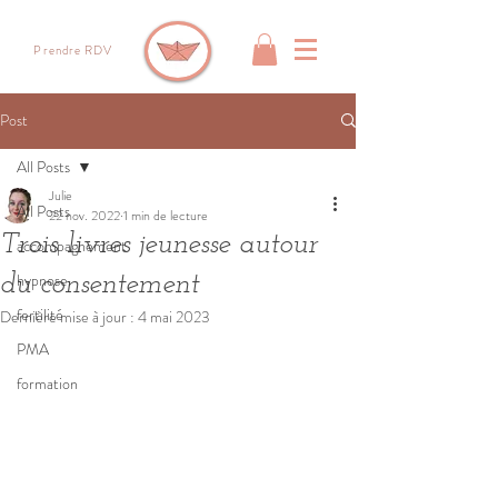
Prendre RDV
Post
All Posts
Julie
All Posts
22 nov. 2022
1 min de lecture
Trois livres jeunesse autour
accompagnement
hypnose
du consentement
fertilité
Dernière mise à jour :
4 mai 2023
PMA
formation